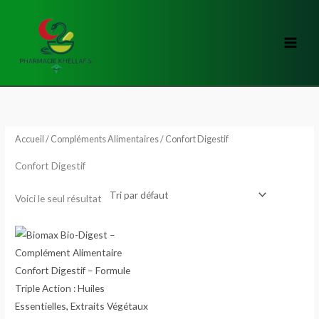
Aller
au
contenu
Accueil
/
Compléments Alimentaires
/ Confort Digestif
Confort Digestif
Voici le seul résultat