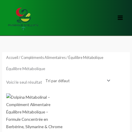
Aller
au
contenu
Accueil
/
Compléments Alimentaires
/ Équilibre Métabolique
Équilibre Métabolique
Voici le seul résultat