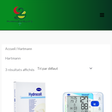
Aller
au
contenu
Accueil
/ Hartmann
Hartmann
3 résultats affichés