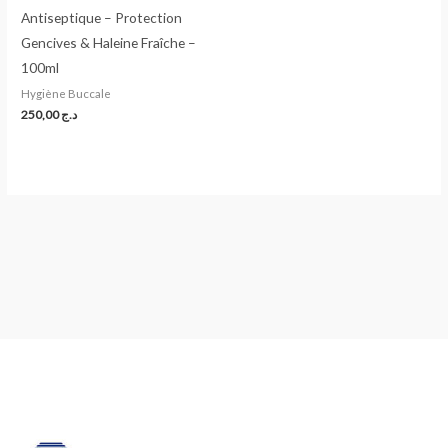
Antiseptique – Protection
Gencives & Haleine Fraîche –
100ml
Hygiène Buccale
250,00
د.ج