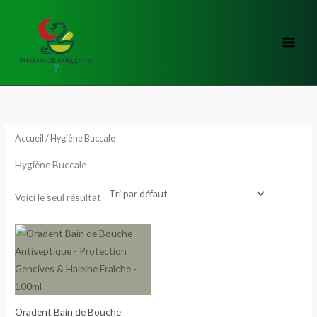
Aller
au
contenu
Accueil
/ Hygiène Buccale
Hygiène Buccale
Voici le seul résultat
Oradent Bain de Bouche