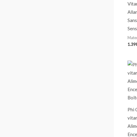
Vita
Alla
Sans
Sens
Mater
Phi 
vita
Alim
Ence