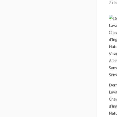
7 ré
Derm
Lava
Che
d’In
Natu