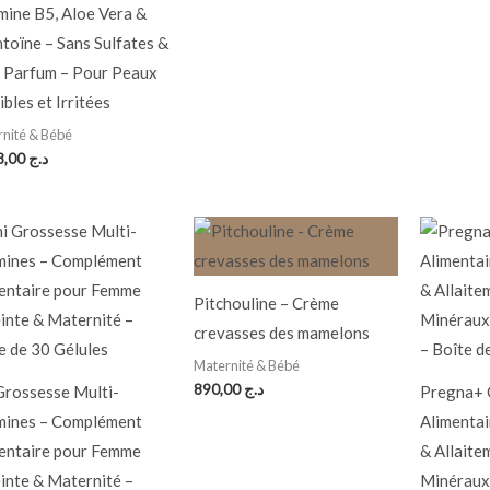
mine B5, Aloe Vera &
ntoïne – Sans Sulfates &
 Parfum – Pour Peaux
ibles et Irritées
nité & Bébé
1.398,00
د.ج
Pitchouline – Crème
crevasses des mamelons
Maternité & Bébé
890,00
د.ج
Grossesse Multi-
Pregna+ 
mines – Complément
Alimentai
entaire pour Femme
& Allaite
inte & Maternité –
Minéraux