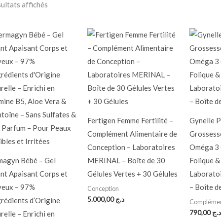
sultats affichés
Fertigen Femme Fertilité –
Gynelle P
Complément Alimentaire de
Grossesse
Conception – Laboratoires
Oméga 3 
agyn Bébé – Gel
MERINAL – Boîte de 30
Folique &
nt Apaisant Corps et
Gélules Vertes + 30 Gélules
Laborato
veux – 97%
– Boîte d
Conception
5.000,00
د.ج
grédients d’Origine
Complémen
790,00
د.ج
relle – Enrichi en