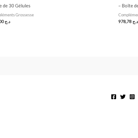
e de 30 Gélules
– Boîte d
léments Grossesse
Complémen
950,00
د.ج
978,78
د.ج