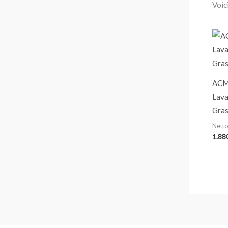
Voici
ACM
Lava
Gras
Netto