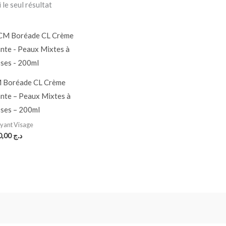
 le seul résultat
 Boréade CL Crème
nte – Peaux Mixtes à
ses – 200ml
yant Visage
1.880,00
د.ج