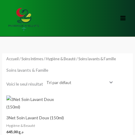
Aller
au
contenu
Accueil
/
Soins Intimes
/
Hygiène & Beauté
/ Soins lavants & Famille
Soins lavants & Famille
Voici le seul résultat
3Net Soin Lavant Doux (150ml)
Hygiène & Beauté
645,00
د.ج