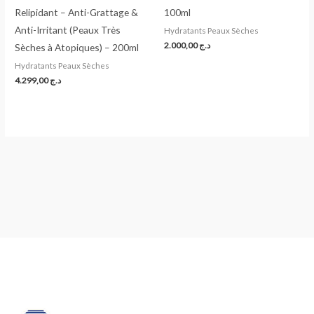
Relipidant – Anti-Grattage &
100ml
Anti-Irritant (Peaux Très
Hydratants Peaux Sèches
2.000,00
د.ج
Sèches à Atopiques) – 200ml
Hydratants Peaux Sèches
4.299,00
د.ج