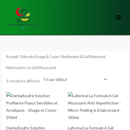
Aller
au
contenu
Accueil
/
Soins du Visage & Corps
/ Nettoyants & Gel Moussant
Nettoyants & Gel Moussant
3 résultats affichés
DermaSoufre Solution
Laformul La Formule A Gel