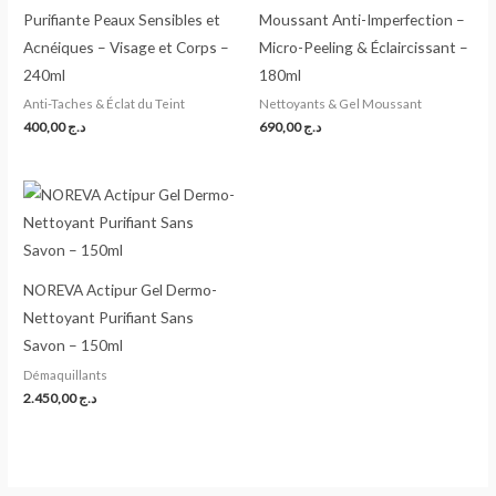
Purifiante Peaux Sensibles et
Moussant Anti-Imperfection –
Acnéiques – Visage et Corps –
Micro-Peeling & Éclaircissant –
240ml
180ml
Anti-Taches & Éclat du Teint
Nettoyants & Gel Moussant
400,00
د.ج
690,00
د.ج
NOREVA Actipur Gel Dermo-
Nettoyant Purifiant Sans
Savon – 150ml
Démaquillants
2.450,00
د.ج