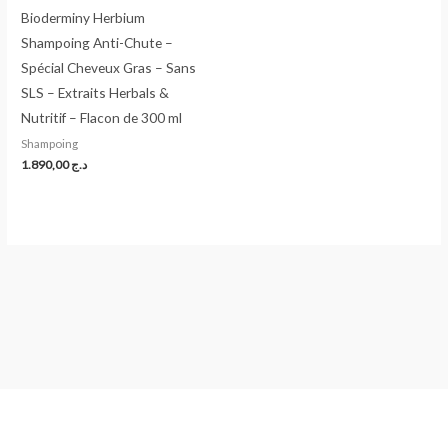
Bioderminy Herbium
Shampoing Anti-Chute –
Spécial Cheveux Gras – Sans
SLS – Extraits Herbals &
Nutritif – Flacon de 300 ml
Shampoing
1.890,00
د.ج