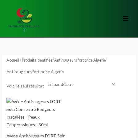
Aller
au
contenu
Accueil
/ Produits identifiés “Antirougeurs fort price Algerie”
Antirougeurs fort price Algerie
Voici le seul résultat
Avène Antirougeurs FORT Soin