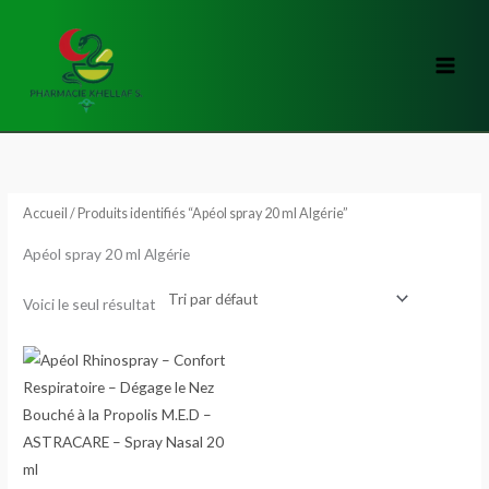
Aller
au
contenu
Accueil
/ Produits identifiés “Apéol spray 20 ml Algérie”
Apéol spray 20 ml Algérie
Voici le seul résultat