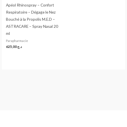
Apéol Rhinospray – Confort
Respiratoire – Dégage le Nez
Bouché à la Propolis M.E.D –
ASTRACARE – Spray Nasal 20
ml
Parapharmacie
625,00
د.ج