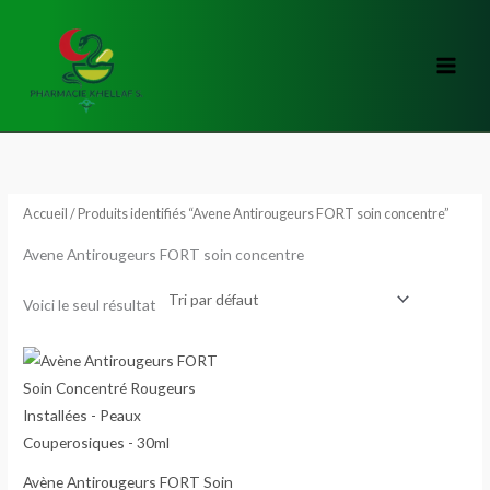
Aller
au
contenu
Accueil
/ Produits identifiés “Avene Antirougeurs FORT soin concentre”
Avene Antirougeurs FORT soin concentre
Voici le seul résultat
Avène Antirougeurs FORT Soin