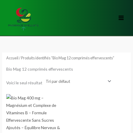
Aller
au
contenu
Accueil
/ Produits identifiés “Bio Mag 12 comprimés effervescents”
Bio Mag 12 comprimés effervescents
Voici le seul résultat