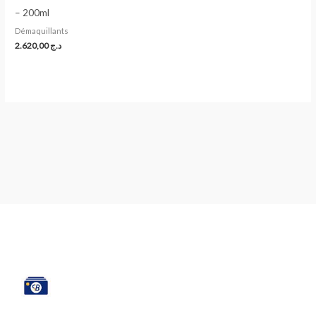
– 200ml
Démaquillants
2.620,00
د.ج