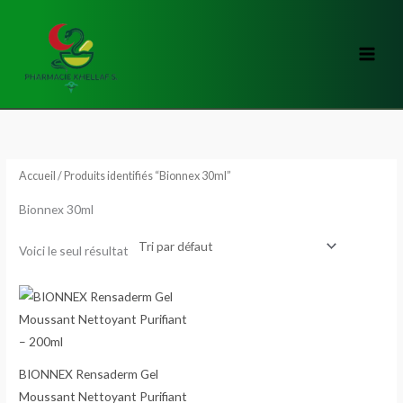
Aller
au
contenu
Accueil
/ Produits identifiés “Bionnex 30ml”
Bionnex 30ml
Voici le seul résultat
BIONNEX Rensaderm Gel
Moussant Nettoyant Purifiant