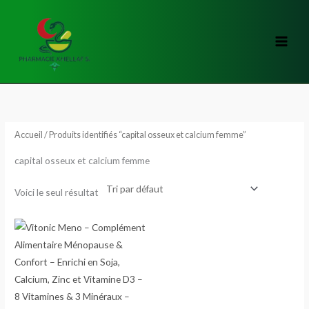
Aller
au
contenu
Accueil
/ Produits identifiés “capital osseux et calcium femme”
capital osseux et calcium femme
Voici le seul résultat