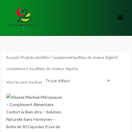
Aller
au
contenu
Accueil
/ Produits identifiés “complément bouffées de chaleur Algérie”
complément bouffées de chaleur Algérie
Voici le seul résultat