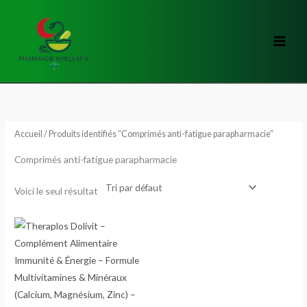
Aller
au
contenu
Accueil
/ Produits identifiés “Comprimés anti-fatigue parapharmacie”
Comprimés anti-fatigue parapharmacie
Voici le seul résultat