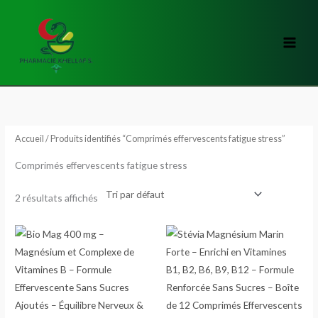
Aller
au
contenu
Accueil
/ Produits identifiés “Comprimés effervescents fatigue stress”
Comprimés effervescents fatigue stress
2 résultats affichés