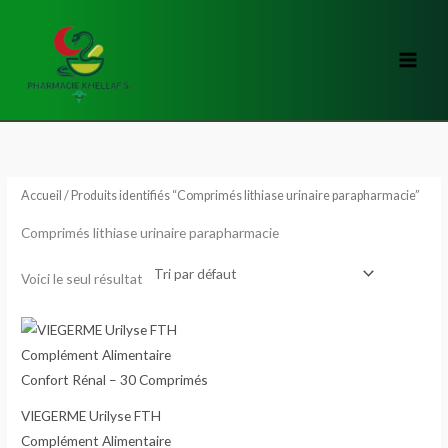
Aller
au
contenu
Accueil
/ Produits identifiés “Comprimés lithiase urinaire parapharmacie”
Comprimés lithiase urinaire parapharmacie
Voici le seul résultat
VIEGERME Urilyse FTH
Complément Alimentaire