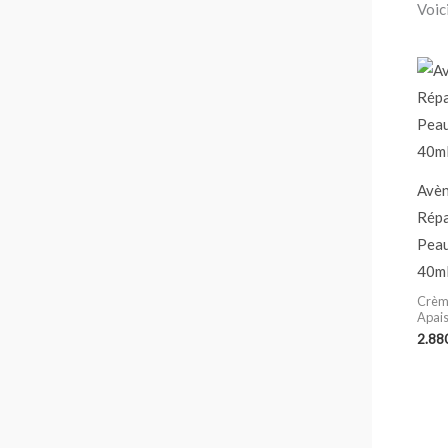
Voici
Avèn
Répa
Peau
40m
Crème
Apais