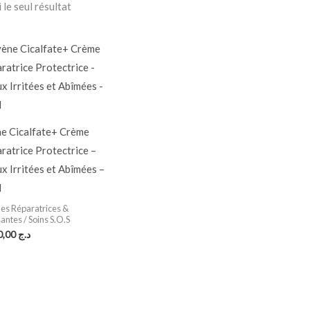
 le seul résultat
e Cicalfate+ Crème
ratrice Protectrice –
x Irritées et Abîmées –
l
s Réparatrices &
antes / Soins S.O.S
2.880,00
د.ج