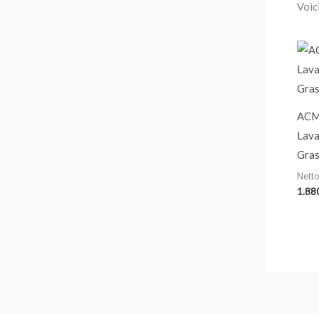
Voici
ACM
Lava
Gras
Netto