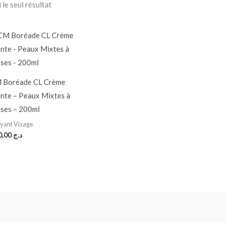
 le seul résultat
 Boréade CL Crème
nte – Peaux Mixtes à
ses – 200ml
yant Visage
1.880,00
د.ج