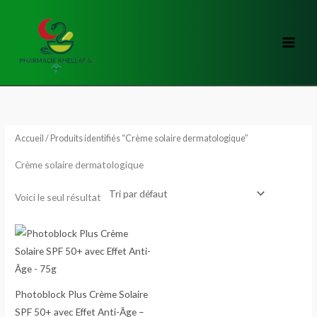
Aller
au
contenu
Accueil
/ Produits identifiés “Crème solaire dermatologique”
Crème solaire dermatologique
Voici le seul résultat
Photoblock Plus Crème Solaire
SPF 50+ avec Effet Anti-Âge –