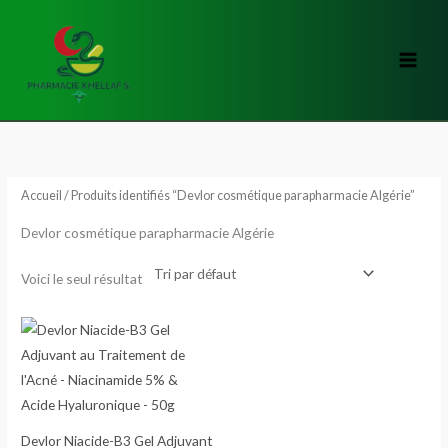
Aller
au
contenu
Accueil
/ Produits identifiés “Devlor cosmétique parapharmacie Algérie”
Devlor cosmétique parapharmacie Algérie
Voici le seul résultat
Devlor Niacide-B3 Gel Adjuvant