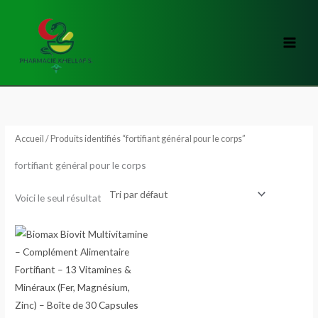
Aller
au
contenu
Accueil
/ Produits identifiés “fortifiant général pour le corps”
fortifiant général pour le corps
Voici le seul résultat