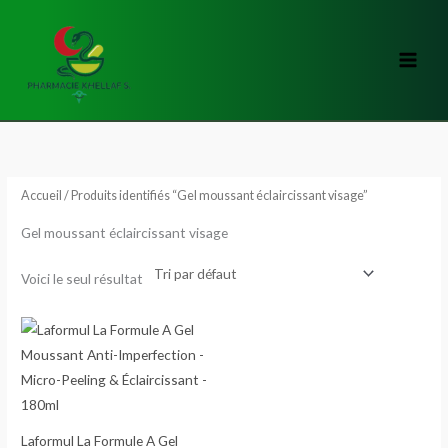
Aller
au
contenu
Accueil
/ Produits identifiés “Gel moussant éclaircissant visage”
Gel moussant éclaircissant visage
Voici le seul résultat
Laformul La Formule A Gel