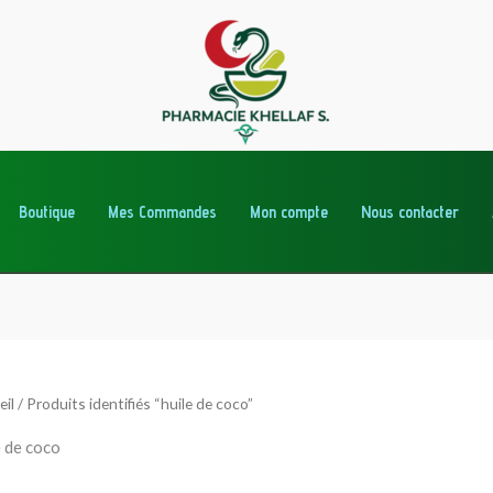
Boutique
Mes Commandes
Mon compte
Nous contacter
eil
/ Produits identifiés “huile de coco”
e de coco