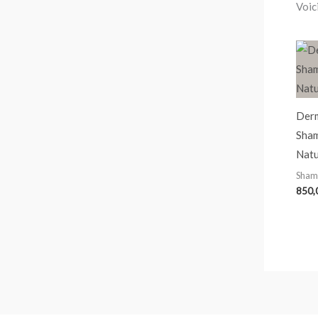
Voici
Derm
Sham
Natu
Shamp