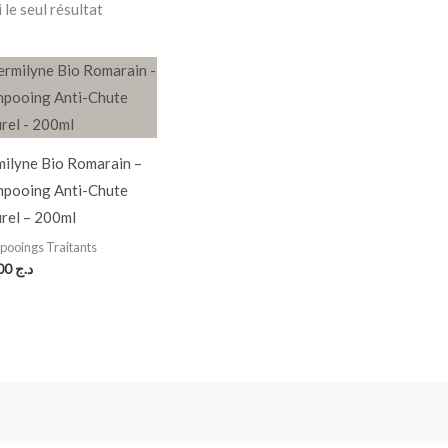
 le seul résultat
ilyne Bio Romarain –
pooing Anti-Chute
rel – 200ml
ooings Traitants
850,00
د.ج