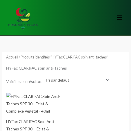
Aller
au
contenu
Accueil
/ Produits identifiés “HYFac CLARIFAC soin anti-taches”
HYFac CLARIFAC soin anti-taches
Voici le seul résultat
HYFac CLARIFAC Soin Anti-
Taches SPF 30 – Éclat &