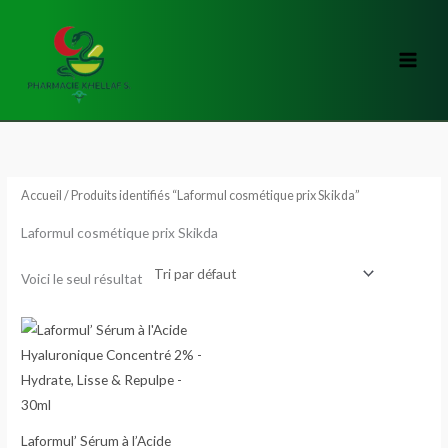
Aller
au
contenu
Accueil
/ Produits identifiés “Laformul cosmétique prix Skikda”
Laformul cosmétique prix Skikda
Voici le seul résultat
Laformul’ Sérum à l’Acide