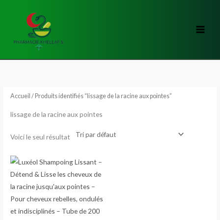
Aller
au
contenu
Accueil
/ Produits identifiés “lissage de la racine aux pointes”
lissage de la racine aux pointes
Voici le seul résultat