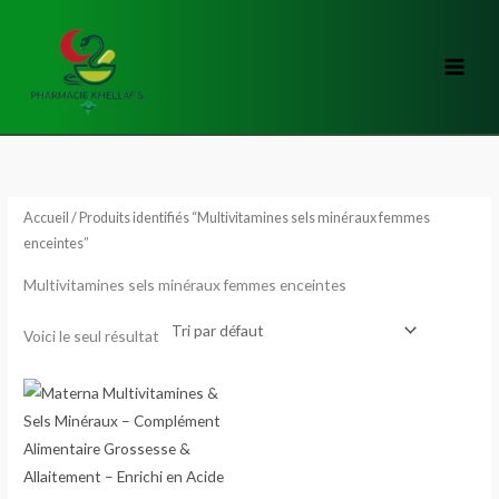
Aller
au
contenu
Accueil
/ Produits identifiés “Multivitamines sels minéraux femmes
enceintes”
Multivitamines sels minéraux femmes enceintes
Voici le seul résultat