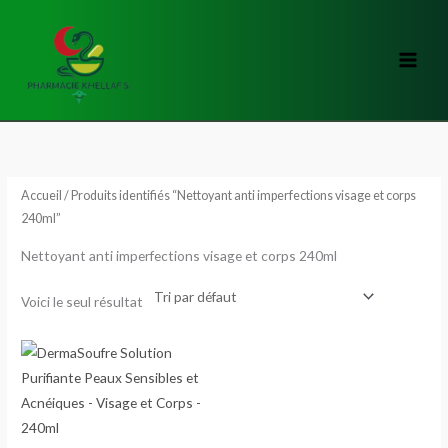
Aller
au
contenu
Accueil
/ Produits identifiés “Nettoyant anti imperfections visage et corps
240ml”
Nettoyant anti imperfections visage et corps 240ml
Voici le seul résultat