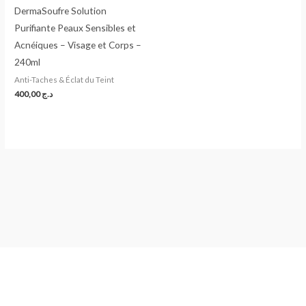
DermaSoufre Solution
Purifiante Peaux Sensibles et
Acnéiques – Visage et Corps –
240ml
Anti-Taches & Éclat du Teint
400,00
د.ج