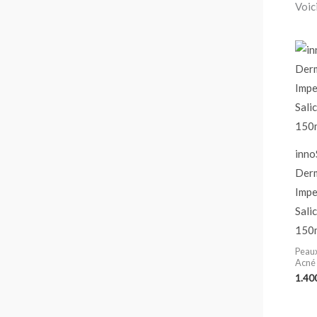
Voici
inno
Derm
Impe
Sali
150
Peaux
Acné