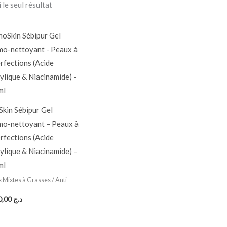
 le seul résultat
Skin Sébipur Gel
o-nettoyant – Peaux à
rfections (Acide
cylique & Niacinamide) –
ml
 Mixtes à Grasses / Anti-
1.400,00
د.ج