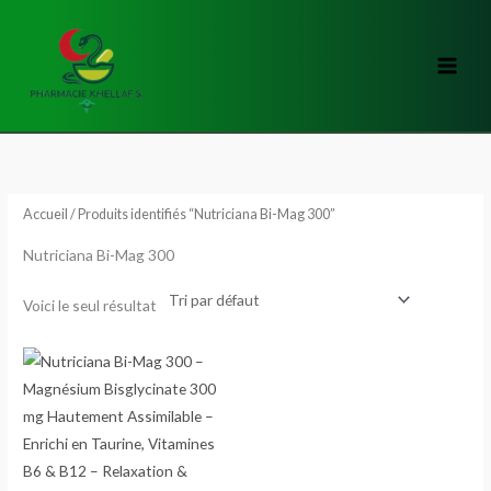
Aller
au
contenu
Accueil
/ Produits identifiés “Nutriciana Bi-Mag 300”
Nutriciana Bi-Mag 300
Voici le seul résultat