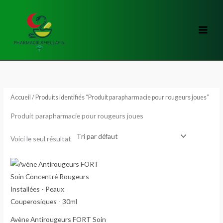
Aller
au
contenu
Accueil
/ Produits identifiés “Produit parapharmacie pour rougeurs joues”
Produit parapharmacie pour rougeurs joues
Voici le seul résultat
Avène Antirougeurs FORT Soin