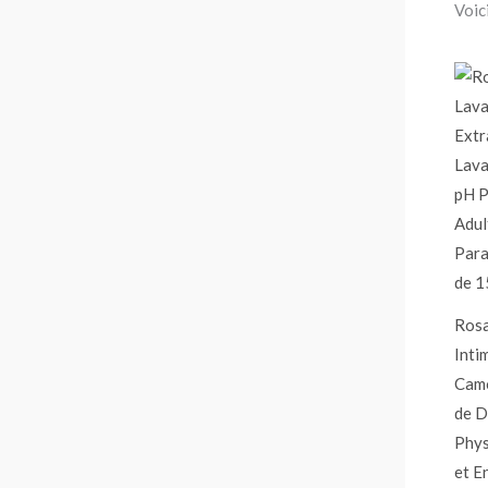
Voici
Ros
Inti
Camo
de D
Phys
et E