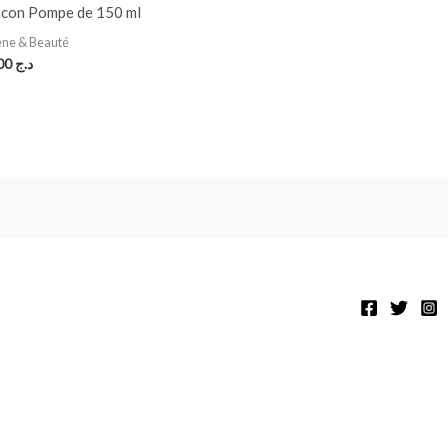
acon Pompe de 150 ml
ène & Beauté
690,00
د.ج