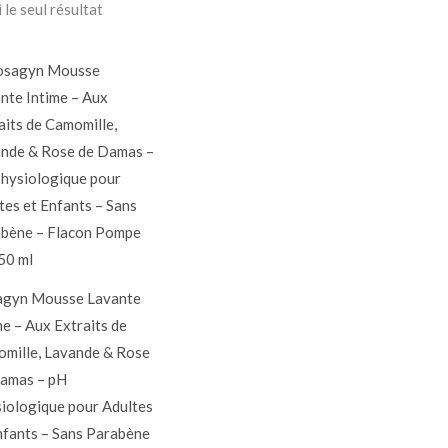
 le seul résultat
agyn Mousse Lavante
me – Aux Extraits de
mille, Lavande & Rose
amas – pH
iologique pour Adultes
nfants – Sans Parabène