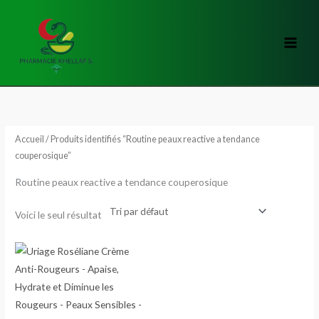
Aller
au
contenu
Accueil
/ Produits identifiés “Routine peaux reactive a tendance
couperosique”
Routine peaux reactive a tendance couperosique
Voici le seul résultat