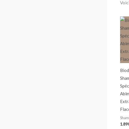
Voici
Biod
Sham
Spéc
Abîm
Extr
Flac
Sham