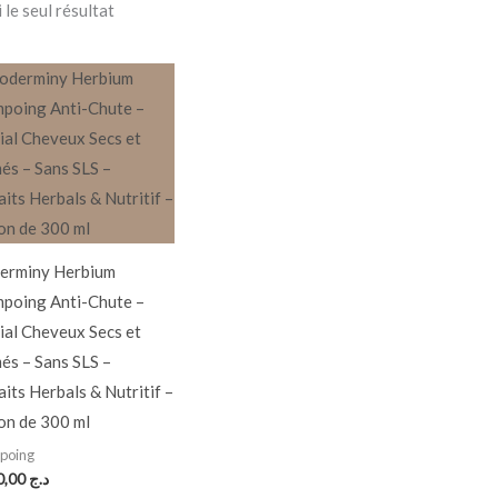
 le seul résultat
erminy Herbium
poing Anti-Chute –
ial Cheveux Secs et
és – Sans SLS –
aits Herbals & Nutritif –
on de 300 ml
poing
1.890,00
د.ج