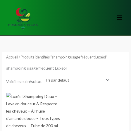
Aller
au
contenu
Accueil
/ Produits identifiés “shampoing usage fréquent Luxéol”
shampoing usage fréquent Luxéol
Voici le seul résultat