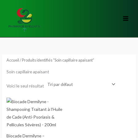
Aller
au
contenu
Accueil
/ Produits identifiés “Soin capillaire apaisant”
Soin capillaire apaisant
Voici le seul résultat
Biocade Dermilyne –