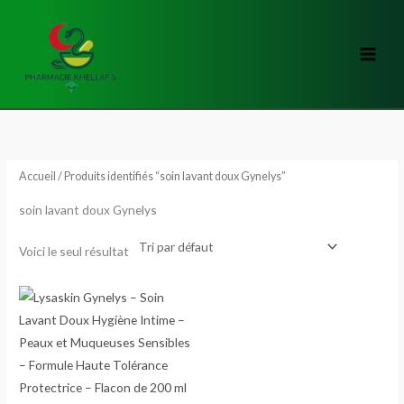
Aller
au
contenu
Accueil
/ Produits identifiés “soin lavant doux Gynelys”
soin lavant doux Gynelys
Voici le seul résultat