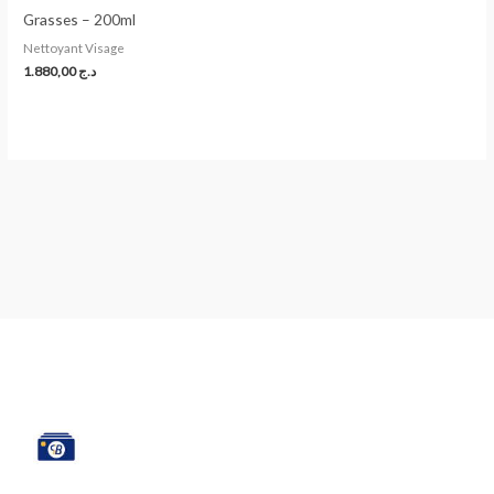
Grasses – 200ml
Nettoyant Visage
1.880,00
د.ج