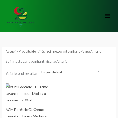
Aller
au
contenu
Accueil
/ Produits identifiés “Soin nettoyant purifiant visage Algerie”
Soin nettoyant purifiant visage Algerie
Voici le seul résultat
ACM Boréade CL Crème
Lavante – Peaux Mixtes à