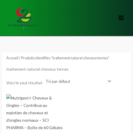
Aller
au
contenu
Accueil
/ Produits identifiés “traitement naturel cheveux ternes”
traitement naturel cheveux ternes
Voici le seul résultat