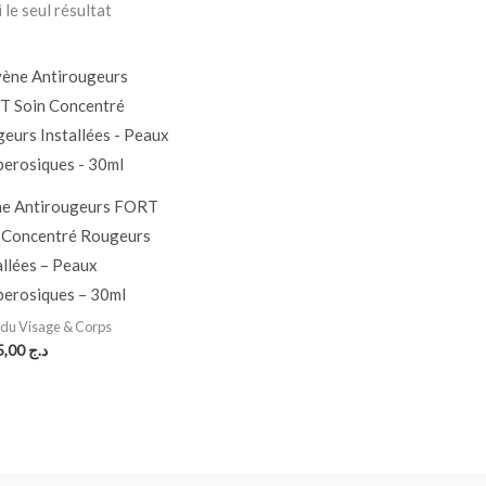
 le seul résultat
e Antirougeurs FORT
 Concentré Rougeurs
allées – Peaux
erosiques – 30ml
 du Visage & Corps
3.235,00
د.ج