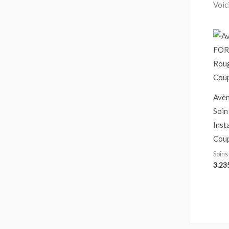
Voici
Avèn
Soin
Inst
Coup
Soins