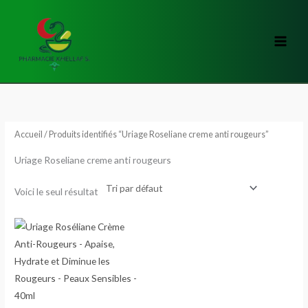
Aller
au
contenu
Accueil
/ Produits identifiés “Uriage Roseliane creme anti rougeurs”
Uriage Roseliane creme anti rougeurs
Voici le seul résultat