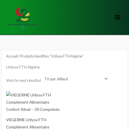
Aller
au
contenu
Accueil
/ Produits identifiés “Urilyse FTH Algérie”
Urilyse FTH Algérie
Voici le seul résultat
VIEGERME Urilyse FTH
Complément Alimentaire