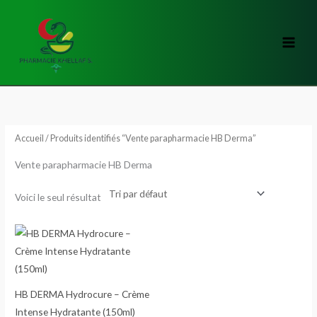
Aller
au
contenu
Accueil
/ Produits identifiés “Vente parapharmacie HB Derma”
Vente parapharmacie HB Derma
Voici le seul résultat
HB DERMA Hydrocure – Crème
Intense Hydratante (150ml)