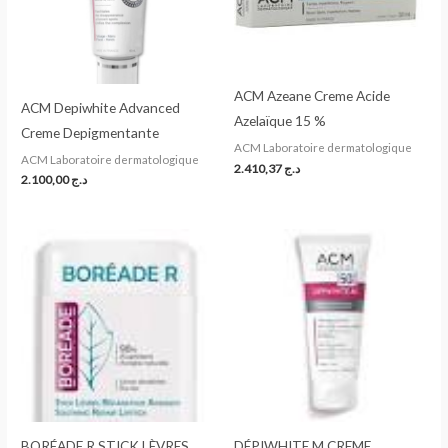
ACM Azeane Creme Acide
ACM Depiwhite Advanced
Azelaïque 15 %
Creme Depigmentante
ACM Laboratoire dermatologique
ACM Laboratoire dermatologique
2.410,37
د.ج
2.100,00
د.ج
BORÉADE R STICK LÈVRES
DÉPIWHITE M CREME