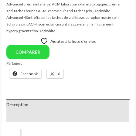
Advanced crème intensive
,
ACM laboratoire dermatologique
,
crème
anti-taches brunes ACM
,
crème nuit anti-taches prix
,
Dépiwhite
Advanced 40ml
,
effacer les taches de vieillesse
,
parapharmacie soin
éclaircissant ACM
,
soin éclaircissant visage et mains
,
Traitement
hyperpigmentation Dépiwhite
Ajouter à la liste d’envies
COMPARER
Partager :
Facebook
X
Description
Avis (0)