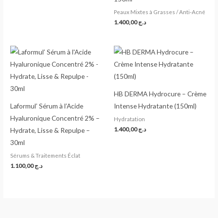
Peaux Mixtes à Grasses / Anti-Acné
1.400,00
د.ج
HB DERMA Hydrocure – Crème
Laformul’ Sérum à l’Acide
Intense Hydratante (150ml)
Hyaluronique Concentré 2% –
Hydratation
1.400,00
د.ج
Hydrate, Lisse & Repulpe –
30ml
Sérums & Traitements Éclat
1.100,00
د.ج