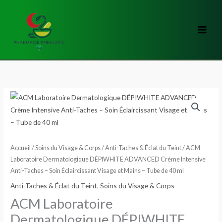
Aller
au
contenu
quantité
de
ACM
Laboratoire
Dermatologique
Accueil
/
Soins du Visage & Corps
/
Anti-Taches & Éclat du Teint
/ ACM
DÉPIWHITE
Laboratoire Dermatologique DÉPIWHITE ADVANCED Crème Intensive
Anti-Taches – Soin Éclaircissant Visage et Mains – Tube de 40 ml
ADVANCED
Crème
Anti-Taches & Éclat du Teint
,
Soins du Visage & Corps
Intensive
ACM Laboratoire
Anti-
Dermatologique DÉPIWHITE
Taches