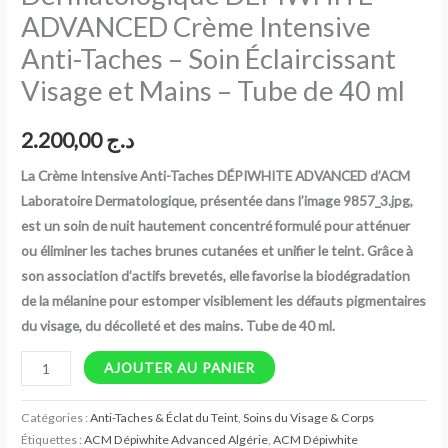
ADVANCED Crème Intensive
–
Soin
Anti-Taches – Soin Éclaircissant
Éclaircissant
Visage et Mains – Tube de 40 ml
Visage
et
2.200,00
د.ج
Mains
–
La Crème Intensive Anti-Taches DÉPIWHITE ADVANCED d’ACM
Tube
Laboratoire Dermatologique, présentée dans l’image 9857_3.jpg,
de
est un soin de nuit hautement concentré formulé pour atténuer
40
ou éliminer les taches brunes cutanées et unifier le teint. Grâce à
ml
son association d’actifs brevetés, elle favorise la biodégradation
de la mélanine pour estomper visiblement les défauts pigmentaires
du visage, du décolleté et des mains. Tube de 40 ml.
AJOUTER AU PANIER
Catégories :
Anti-Taches & Éclat du Teint
,
Soins du Visage & Corps
Étiquettes :
ACM Dépiwhite Advanced Algérie
,
ACM Dépiwhite