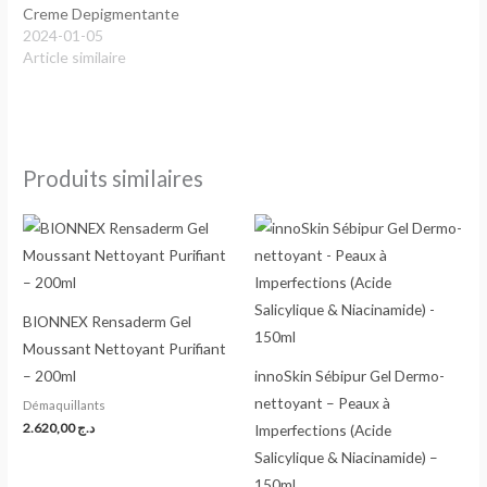
Creme Depigmentante
2024-01-05
Article similaire
Produits similaires
BIONNEX Rensaderm Gel
Moussant Nettoyant Purifiant
– 200ml
innoSkin Sébipur Gel Dermo-
nettoyant – Peaux à
Démaquillants
2.620,00
د.ج
Imperfections (Acide
Salicylique & Niacinamide) –
150ml