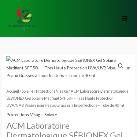
Aller
au
contenu
quantité
de
ACM
Laboratoire
Dermatologique
Accueil
/
Solaire
/
Protections Visage
/ ACM Laboratoire Dermatologique
SÉBIONEX
SÉBIONEX Gel Solaire Matifiant SPF 50+ – Très Haute Protection
UVA/UVB Visage pour Peaux Grasses à Imperfections – Tube de 40 ml
Gel
Solaire
Protections Visage
,
Solaire
Matifiant
ACM Laboratoire
SPF
Dermatologique SÉBIONEX Gel
50+