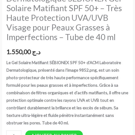
Solaire Matifiant SPF 50+ – Très
–
Très
Haute Protection UVA/UVB
Haute
Visage pour Peaux Grasses à
Protection
Imperfections – Tube de 40 ml
UVA/UVB
Visage
1.550,00
د.ج
pour
Peaux
Le Gel Solaire Matifiant SÉBIONEX SPF 50+ d’ACM Laboratoire
Grasses
Dermatologique, présenté dans l’image 9852.png, est un soin
à
photo-protecteur de très haute performance spécifiquement
Imperfections
formulé pour les peaux grasses et à imperfections. Grâce à sa
–
combinaison de filtres organiques et d’actifs matifiants, il offre une
Tube
protection optimale contre les rayons UVA et UVB tout en
de
contrôlant durablement la brillance et les excès de sébum. Sa
40
texture ultra-légère et fluide pénètre instantanément sans
ml
obstruer les pores. Tube de 40 ml.