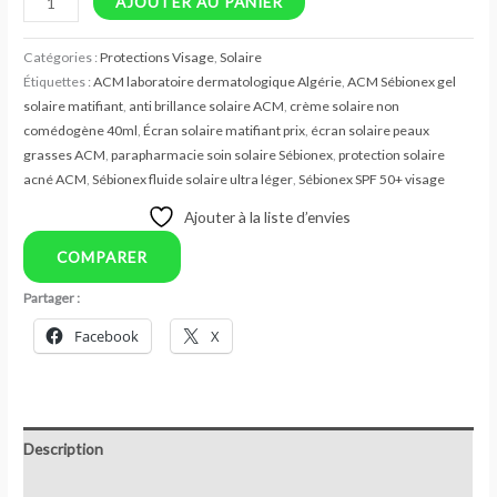
AJOUTER AU PANIER
Catégories :
Protections Visage
,
Solaire
Étiquettes :
ACM laboratoire dermatologique Algérie
,
ACM Sébionex gel
solaire matifiant
,
anti brillance solaire ACM
,
crème solaire non
comédogène 40ml
,
Écran solaire matifiant prix
,
écran solaire peaux
grasses ACM
,
parapharmacie soin solaire Sébionex
,
protection solaire
acné ACM
,
Sébionex fluide solaire ultra léger
,
Sébionex SPF 50+ visage
Ajouter à la liste d’envies
COMPARER
Partager :
Facebook
X
Description
Avis (0)